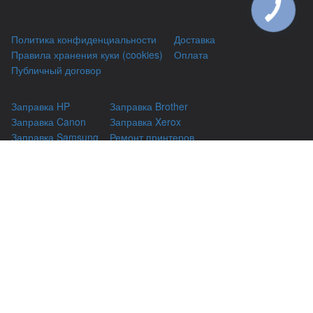
КНОПКА
ЗВ'ЯЗКУ
Политика конфиденциальности
Доставка
Правила хранения куки (cookies)
Оплата
Публичный договор
Заправка HP
Заправка Brother
Заправка Canon
Заправка Xerox
Заправка Samsung
Ремонт принтеров
Восстановление картриджей
Гарантии
Чаво
(044) 331-67-01
г. Киев, Автозаводская 24/2, оф 121
(093) 331-67-01
3316701@gmail.com
(050) 331-67-01
info@kiev-itservicе.com.ua
(098) 331-67-01