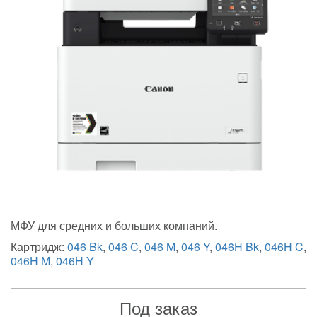
МФУ для средних и больших компаний.
Картридж:
046 Bk
,
046 C
,
046 M
,
046 Y
,
046H Bk
,
046H C
,
046H M
,
046H Y
Под заказ