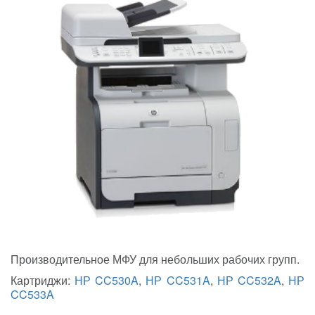
Производительное МФУ для небольших рабочих групп.
Картриджи:
НР CC530A
,
НР CC531A
,
НР CC532A
,
НР
CC533A