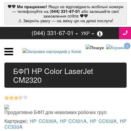
💙💛 Ми працюємо!
Якщо не відповідають мобільні номери
— телефонуйте на (
044) 331-67-01
або залишайте свої
замовлення online
💙💛
⚠ Зверніть увагу — на зміну цін на деякі послуги!
(044) 331-67-01
УКР
0
БФП HP Color LaserJet
CM2320
Продуктивне БФП для невеликих робочих груп.
Картриджі:
НР CC530A
,
НР CC531A
,
НР CC532A
,
НР
CC533A