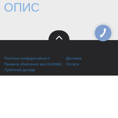
ОПИС
КНОПКА
ЗВ'ЯЗКУ
Політика конфіденційності
Доставка
Правила зберігання кукі (cookies)
Оплата
Публічний договір
Заправка HP
Заправка Brother
Заправка Canon
Заправка Xerox
Заправка Samsung
Ремонт принтерів
Відновлення картриджів
Гарантіі
Чаво