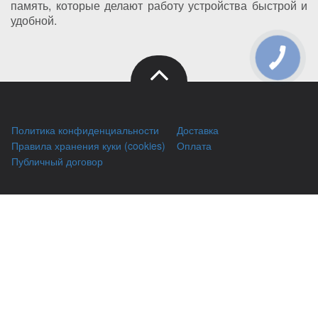
память, которые делают работу устройства быстрой и
удобной.
Политика конфиденциальности
Доставка
Правила хранения куки (cookies)
Оплата
Публичный договор
Заправка HP
Заправка Brother
Заправка Canon
Заправка Xerox
Заправка Samsung
Ремонт принтеров
Восстановление картриджей
Гарантии
Чаво
(044) 331-67-01