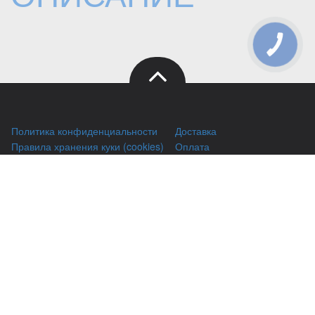
КНОПКА
ЗВ'ЯЗКУ
Политика конфиденциальности
Доставка
Правила хранения куки (cookies)
Оплата
Публичный договор
Заправка HP
Заправка Brother
Заправка Canon
Заправка Xerox
Заправка Samsung
Ремонт принтеров
Восстановление картриджей
Гарантии
Чаво
(044) 331-67-01