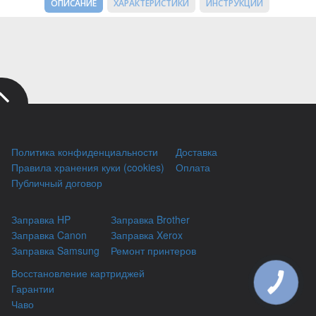
ОПИСАНИЕ
ХАРАКТЕРИСТИКИ
ИНСТРУКЦИИ
Политика конфиденциальности
Доставка
Правила хранения куки (cookies)
Оплата
Публичный договор
Заправка HP
Заправка Brother
Заправка Canon
Заправка Xerox
Заправка Samsung
Ремонт принтеров
Восстановление картриджей
КНОПКА
Гарантии
ЗВ'ЯЗКУ
Чаво