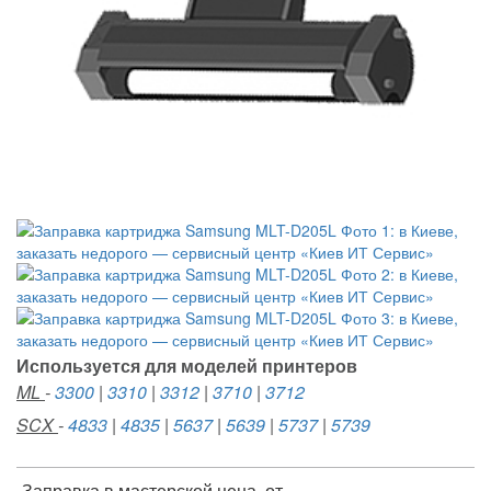
Используется для моделей принтеров
ML
-
3300
|
3310
|
3312
|
3710
|
3712
SCX
-
4833
|
4835
|
5637
|
5639
|
5737
|
5739
Заправка в мастерской цена, от