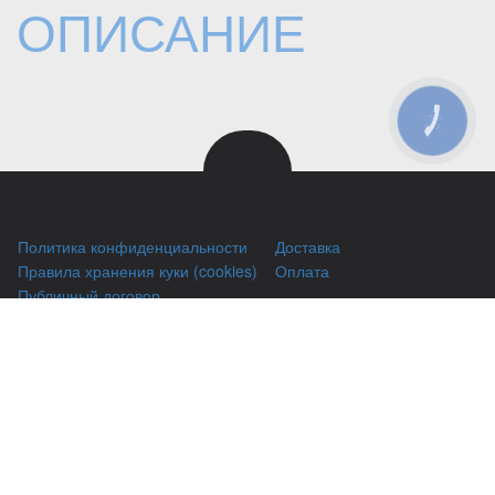
ОПИСАНИЕ
КНОПКА
ЗВ'ЯЗКУ
Политика конфиденциальности
Доставка
Правила хранения куки (cookies)
Оплата
Публичный договор
Заправка HP
Заправка Brother
Заправка Canon
Заправка Xerox
Заправка Samsung
Ремонт принтеров
Восстановление картриджей
Гарантии
Чаво