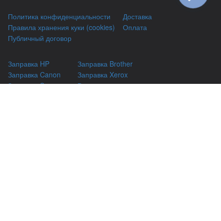
Политика конфиденциальности
Доставка
Правила хранения куки (cookies)
Оплата
Публичный договор
Заправка HP
Заправка Brother
Заправка Canon
Заправка Xerox
Заправка Samsung
Ремонт принтеров
Восстановление картриджей
Гарантии
Чаво
(044) 331-67-01
г. Киев, Автозаводская 24/2, оф 121
(093) 331-67-01
3316701@gmail.com
(050) 331-67-01
info@kiev-itservicе.com.ua
(098) 331-67-01