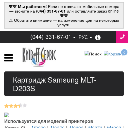
💙💛 Мы работаем!
Если не отвечают мобильные номера
— звоните на (
044) 331-67-01
или оставляйте заказ online
💙💛
⚠ Обратите внимание — на изменение цен на некоторые
услуги!
(044) 331-67-01
РУС
0
Картридж Samsung MLT-
D203S
Используется для моделей принтеров
Xpress SL
-
M3320
|
M3370
|
M3820
|
M3870
|
M4020
|