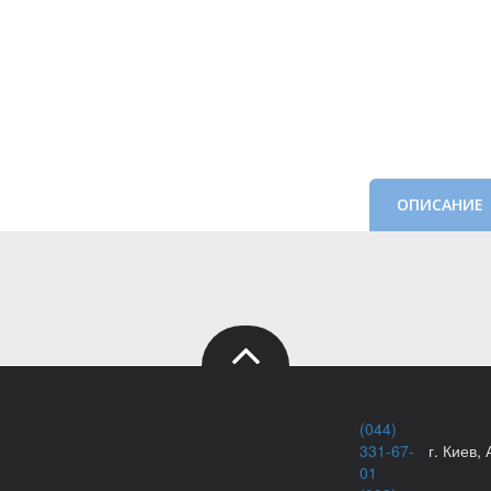
ОПИСАНИЕ
(044)
331-67-
г. Киев,
01