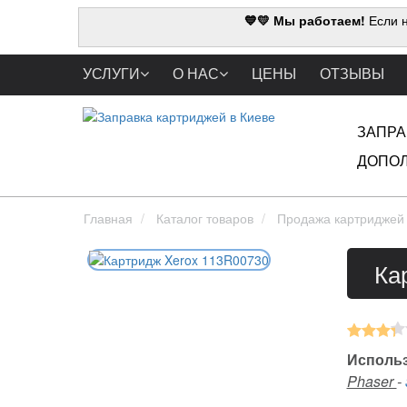
💙💛 Мы работаем!
Если н
УСЛУГИ
О НАС
ЦЕНЫ
ОТЗЫВЫ
ЗАПРА
ДОПОЛ
Главная
Каталог товаров
Продажа картриджей
Ка
Использ
Phaser
-