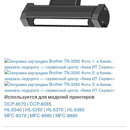
Используется для моделей принтеров
DCP-8070
|
DCP-8085
HL-5340
|
HL-5350
|
HL-5370
|
HL-5380
MFC-8370
|
MFC-8880
|
MFC-8890