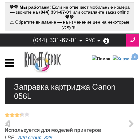
💙💛 Мы работаем!
Если не отвечают мобильные номера
— звоните на (
044) 331-67-01
или оставляйте заказ online
💙💛
⚠ Обратите внимание — на изменение цен на некоторые
услуги!
(044) 331-67-01
РУС
0
Заправка картриджа Canon
056L
Используется для моделей принтеров
LBP
-
320 серия
,
325
,