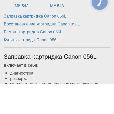
MF 542
MF 543
Заправка картриджа Canon 056L
Восстановление картриджа Canon 056L
Ремонт картриджа Canon 056L
Купить картридж Canon 056L
Заправка картриджа Canon 056L
включает в себя:
диагностика;
разборка;
чистка от остатков тонера всех составляющих
картриджа;
заправка картриджа совместимым тонером;
сборка;
замена чипа или перепрошивка чипа в моделях, где
он присутствует (необязательная процедура для