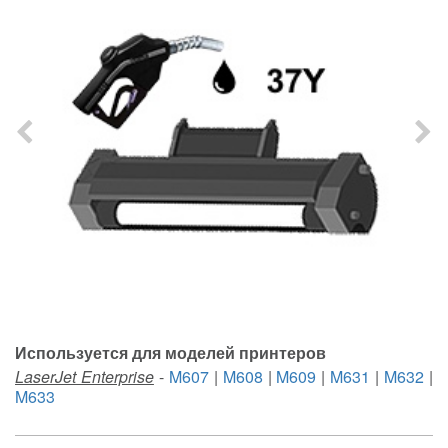
Используется для моделей принтеров
LaserJet Enterprise
-
M607
|
M608
|
M609
|
M631
|
M632
|
M633