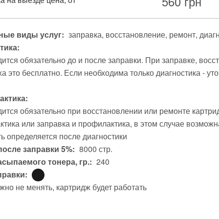
560
грн
ые виды услуг:
заправка
восстановление
ремонт
диаг
тика:
ится обязательно до и после заправки. При заправке, вос
а это бесплатно. Если необходима только диагностика - уто
ктика:
ится обязательно при восстановлении или ремонте картри
тика или заправка и профилактика, в этом случае возможна
ь определяется после диагностики
после заправки 5%:
8000 стр.
асыпаемого тонера, гр.:
240
правки:
жно не менять, картридж будет работать