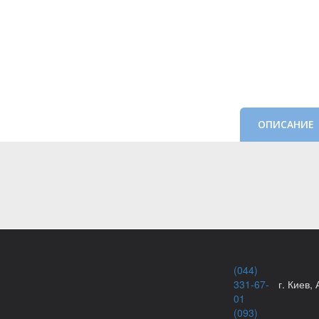
ОПИСАНИЕ
(044)
331-67-
г. Киев,
01
(093)