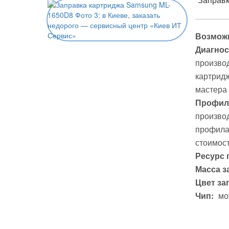
Возможн
Диагнос
производ
картридж
мастера
Профила
производ
профилак
стоимост
Ресурс 
Масса з
Цвет за
Чип:
мо