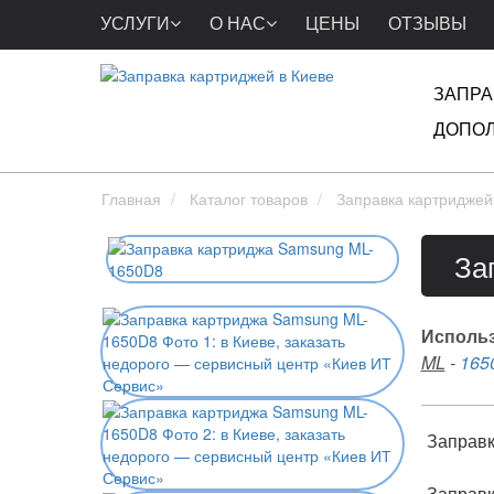
УСЛУГИ
О НАС
ЦЕНЫ
ОТЗЫВЫ
ЗАПРА
ДОПОЛ
Главная
Каталог товаров
Заправка картриджей
За
Использ
ML
-
165
Заправк
Заправк