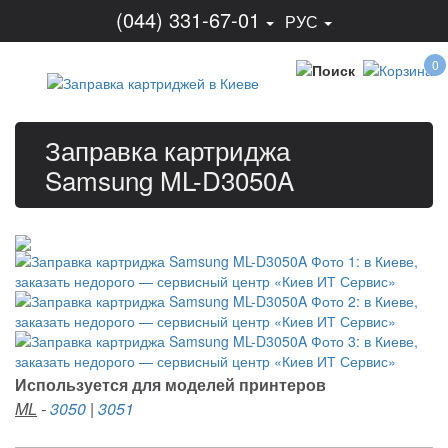
(044) 331-67-01
РУС
0
Заправка картриджа
Samsung ML-D3050A
Используется для моделей принтеров
ML
-
3050
|
3051