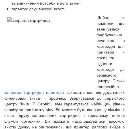
та виникнення потреби в його заміні;
гарантує друк високої якості.
Щойно ви
помітили, що
закінчується
фарбувальна
речовина в
картриджі для
принтера -
поспішіть
віднести
картридж до
сервісного
центру. Тільки
професійна
заправка картриджа принтера
захистить вас від додаткових
фінансових витрат і проблем. Звернувшись до сервісного
центру "Київ ІТ Сервіс", вам гарантується найвищий рівень
сервісу за прийнятну ціну. Ви можете бути впевнені у відмінній
якості друку заправлених картриджів і тривалому терміні
служби оргтехніки. Ви зможете насолоджуватися високою
якістю друку, не хвилюючись, що принтер раптово вийде з