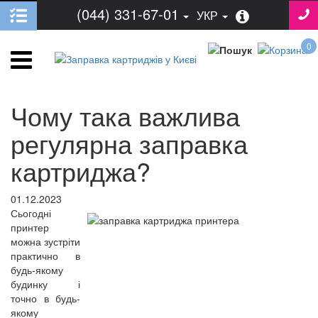
(044) 331-67-01
УКР
0
Чому така важлива
регулярна заправка
картриджа?
01.12.2023
Сьогодні
принтер
можна зустріти
практично в
будь-якому
будинку і
точно в будь-
якому