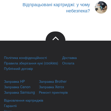
Відпрацьовані картриджі: у чому
небезпека?
Політика конфіденційності
Доставка
Правила зберігання кукі (cookies)
Оплата
Публічний договір
Заправка HP
Заправка Brother
Заправка Canon
Заправка Xerox
Заправка Samsung
Ремонт принтерів
Відновлення картриджів
Гарантіі
Чаво