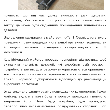
помітили, що під час друку виникають різні дефекти,
наприклад, з'являються пропуски і порожні смуги замість
тексту, це може бути свідченням пошкодження вищевказаних
деталей.
Відновлення картриджа в майстерні Київ ІТ Сервіс дасть змогу
повернути повну працездатність вашої оргтехніки, водночас ви
й надалі зможете повноцінно використовувати всі її
можливості.
Кваліфікований майстер проведе повноцінну діагностику, щоб
визначити наявність деталей, які виробили свій ресурс і
потребують заміни. Для ремонту використовуються оригінальні
комплектуючі, тим самим гарантується їхня повна сумісність.
Тонер і чорнило підбираються відповідно до рекомендацій
виробника оргтехніки.
Буде виконано швидку заміну пошкоджених компонентів. Також
майстер видалить пил і бруд із корпусу картриджа і повністю
заправить його. Якщо буде потрібно, буде проведено
перепрошивку чипа-лічильника роздрукованих сторінок, щоб