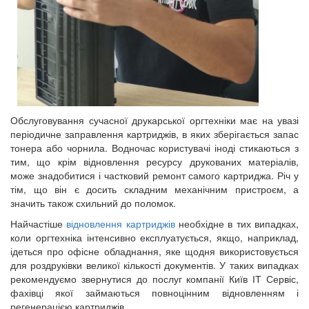
Обслуговування сучасної друкарської оргтехніки має на увазі
періодичне заправлення картриджів, в яких зберігається запас
тонера або чорнила. Водночас користувачі іноді стикаються з
тим, що крім відновлення ресурсу друкованих матеріалів,
може знадобитися і частковий ремонт самого картриджа. Річ у
тім, що він є досить складним механічним пристроєм, а
значить також схильний до поломок.
Найчастіше
відновлення картриджів
необхідне в тих випадках,
коли оргтехніка інтенсивно експлуатується, якщо, наприклад,
ідеться про офісне обладнання, яке щодня використовується
для роздруківки великої кількості документів. У таких випадках
рекомендуємо звернутися до послуг компанії Київ ІТ Сервіс,
фахівці якої займаються повноцінним відновленням і
регенерацією картриджів.