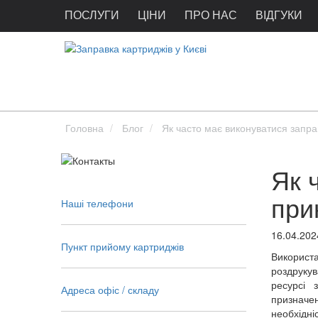
ПОСЛУГИ
ЦІНИ
ПРО НАС
ВІДГУКИ
Головна
Блог
Як часто має виконуватися запра
Як 
при
Наші телефони
16.04.202
Пункт прийому картриджів
Використ
роздрукув
ресурсі 
Адреса офіс / складу
призначе
необхідні