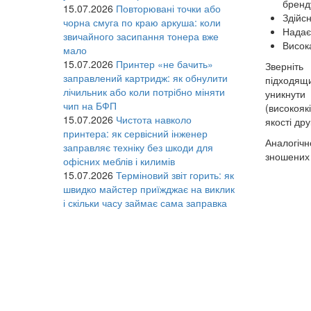
бренду
15.07.2026
Повторювані точки або
Здійсн
чорна смуга по краю аркуша: коли
Надаєт
звичайного засипання тонера вже
Висок
мало
15.07.2026
Принтер «не бачить»
Зверніть
заправлений картридж: як обнулити
підходящ
лічильник або коли потрібно міняти
уникнути
чип на БФП
(високояк
15.07.2026
Чистота навколо
якості дру
принтера: як сервісний інженер
Аналогіч
заправляє техніку без шкоди для
зношених
офісних меблів і килимів
15.07.2026
Терміновий звіт горить: як
швидко майстер приїжджає на виклик
і скільки часу займає сама заправка