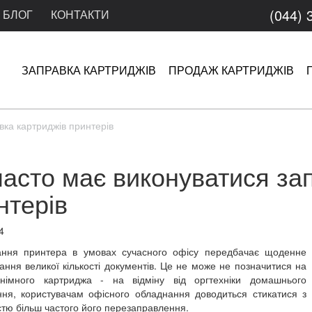
(044) 
БЛОГ
КОНТАКТИ
ЗАПРАВКА КАРТРИДЖІВ
ПРОДАЖ КАРТРИДЖІВ
вка картриджів принтерів
часто має виконуватися за
нтерів
4
ання принтера в умовах сучасного офісу передбачає щоденне
ання великої кількості документів. Це не може не позначитися на
знімного картриджа - на відміну від оргтехніки домашнього
ння, користувачам офісного обладнання доводиться стикатися з
стю більш частого його перезаправлення.