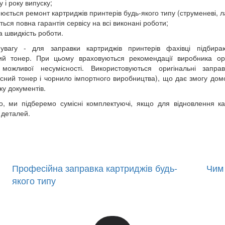
 і року випуску;
юється ремонт картриджів принтерів будь-якого типу (струменеві, ла
ься повна гарантія сервісу на всі виконані роботи;
а швидкість роботи.
 увагу - для заправки картриджів принтерів фахівці підбира
ий тонер. При цьому враховуються рекомендації виробника орг
 можливої несумісності. Використовуються оригінальні заправ
існий тонер і чорнило імпортного виробництва), що дає змогу дом
ку документів.
но, ми підберемо сумісні комплектуючі, якщо для відновлення 
 деталей.
Професійна заправка картриджів будь-
Чим
якого типу