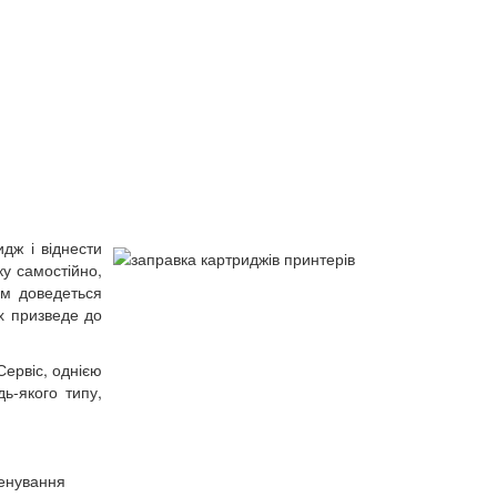
дж і віднести
ку самостійно,
ам доведеться
ух призведе до
Сервіс, однією
ь-якого типу,
менування