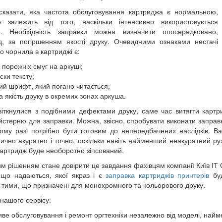
сказати, яка частота обслуговування картриджа є нормальною,
 залежить від того, наскільки інтенсивно використовується
ка. Необхідність заправки можна визначити опосередковано,
д, за погіршенням якості друку. Очевидними ознаками нестачі
о чорнила в картриджі є:
 порожніх смуг на аркуші;
ки тексту;
ий шрифт, який погано читається;
 якість друку в окремих зонах аркуша.
іткнулися з подібними дефектами друку, саме час витягти картри
йстерню для заправки. Можна, звісно, спробувати виконати заправ
ому разі потрібно бути готовим до непередбачених наслідків. В
нично акуратно і точно, оскільки навіть найменший неакуратний р
картридж буде необоротно зіпсований.
 рішенням стане довірити це завдання фахівцям компанії Київ ІТ 
 що надаються, якої якраз і є
заправка картриджів принтерів
буд
 тими, що призначені для монохромного та кольорового друку.
нашого сервісу:
ве обслуговування і ремонт оргтехніки незалежно від моделі, най