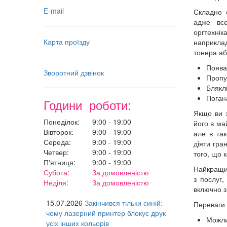
E-mail
Складно 
адже все
оргтехні
Карта проїзду
наприкла
тонера аб
Поява
Зворотний дзвінок
Пропус
Блякл
Погана
Години роботи:
Якщо ви з
Понеділок:
9:00 - 19:00
його в ма
Вівторок:
9:00 - 19:00
але в так
Середа:
9:00 - 19:00
діяти гра
Четвер:
9:00 - 19:00
того, що 
П'ятниця:
9:00 - 19:00
Найкращим
Субота:
За домовленістю
з послуг,
Неділя:
За домовленістю
включно з
15.07.2026
Закінчився тільки синій:
Переваги 
чому лазерний принтер блокує друк
Можли
усіх інших кольорів