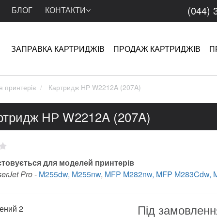
(044) 
БЛОГ
КОНТАКТИ
ЗАПРАВКА КАРТРИДЖІВ
ПРОДАЖ КАРТРИДЖІВ
П
я принтерів
Картридж НР W2212A (207A)
ртридж НР W2212A (207A)
товується для моделей принтерів
erJet Pro
-
M255dw, M255nw
,
MFP M282nw, MFP M283Cdw, M
Під замовленн
ений 2