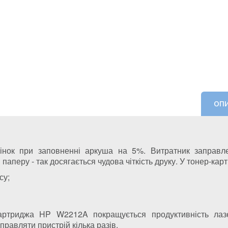
ОП
ок при заповненні аркуша на 5%. Витратник заправле
 паперу - так досягається чудова чіткість друку. У тонер-ка
су;
артриджа HP W2212A покращується продуктивність лазе
правляти пристрій кілька разів.