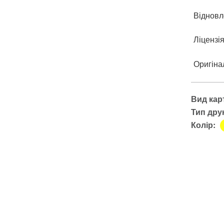
Відновл
Ліцензі
Оригіна
Вид кар
Тип дру
Колір: