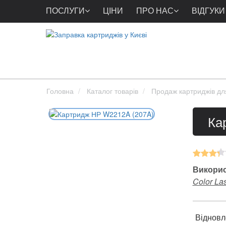
ПОСЛУГИ
ЦІНИ
ПРО НАС
ВІДГУКИ
Головна
Каталог товарів
Продаж картриджів дл
Ка
Викорис
Color Las
Відновл