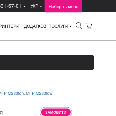
331-67-01
Наберіть мене
УКР
РИНТЕРИ
ДОДАТКОВІ ПОСЛУГИ
FP M283fdn, MFP M283fdw
я
ЗАМОВИТИ