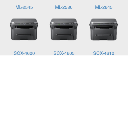
ML-2545
ML-2580
ML-2645
SCX-4600
SCX-4605
SCX-4610
SCX-4623
SF-650
Умови експлуатації:
Діапазон температур при експлуатації: від 7,5 до
32,5 °C