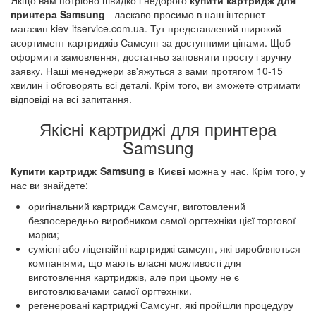
Якщо вам потрібно швидко і недорого
купити картридж для
принтера Samsung
- ласкаво просимо в наш інтернет-
магазин kiev-itservice.com.ua. Тут представлений широкий
асортимент картриджів Самсунг за доступними цінами. Щоб
оформити замовлення, достатньо заповнити просту і зручну
заявку. Наші менеджери зв'яжуться з вами протягом 10-15
хвилин і обговорять всі деталі. Крім того, ви зможете отримати
відповіді на всі запитання.
Якісні картриджі для принтера
Samsung
Купити картридж Samsung в Києві
можна у нас. Крім того, у
нас ви знайдете:
оригінальний картридж Самсунг, виготовлений
безпосередньо виробником самої оргтехніки цієї торгової
марки;
сумісні або ліцензійні картриджі самсунг, які виробляються
компаніями, що мають власні можливості для
виготовлення картриджів, але при цьому не є
виготовлювачами самої оргтехніки.
регенеровані картриджі Самсунг, які пройшли процедуру