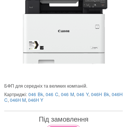
БФП для середніх та великих компаній.
Картриджі:
046 Bk
,
046 C
,
046 M
,
046 Y
,
046H Bk
,
046H
C
,
046H M
,
046H Y
Під замовлення