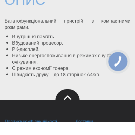
Багатофункціональний пристрій із компактними
розмірами.
Внутрішня пам'ять.
Вбудований процесор.
РК-дисплей.
Низьке енергоспоживання в режимах сну та
очікування.
КНОПКА
ЗВ'ЯЗКУ
Є режим економії тонера.
Швидкість друку – до 18 сторінок А4/хв.
Політика конфіденційності
Доставка
Правила зберігання кукі (cookies)
Оплата
Публічний договір