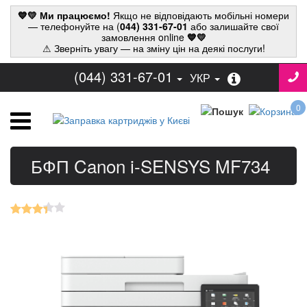
💙💛 Ми працюємо!
Якщо не відповідають мобільні номери
— телефонуйте на (
044) 331-67-01
або залишайте свої
замовлення online
💙💛
⚠ Зверніть увагу — на зміну цін на деякі послуги!
(044) 331-67-01
УКР
0
БФП Canon i-SENSYS MF734