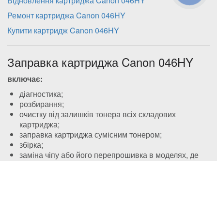
Відновлення картриджа Canon 046HY
Ремонт картриджа Canon 046HY
Купити картридж Canon 046HY
Заправка картриджа Canon 046HY
включає:
діагностика;
розбирання;
очистку від залишків тонера всіх складових
картриджа;
заправка картриджа сумісним тонером;
збірка;
заміна чіпу або його перепрошивка в моделях, де
він наявний (необов’язкова процедура для багатьох
моделей, здійснюється за бажанням клієнта та
сплчується додатково), або перепрошивка принтера
(якщо це можливо та більш рентабельно для клієнта
в конкретній моделі, також сплачується додатково);
контрольна діагностика.