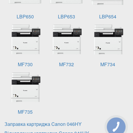
LBP650
LBP653
LBP654
MF730
MF732
MF734
MF735
Заправка картриджа Canon 046HY