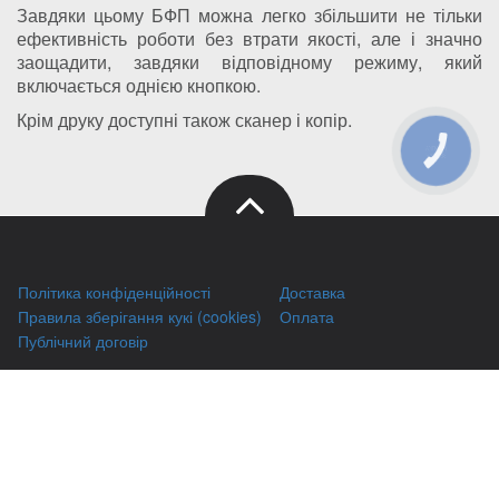
Завдяки цьому БФП можна легко збільшити не тільки
ефективність роботи без втрати якості, але і значно
заощадити, завдяки відповідному режиму, який
включається однією кнопкою.
Крім друку доступні також сканер і копір.
КНОПКА
ЗВ'ЯЗКУ
Політика конфіденційності
Доставка
Правила зберігання кукі (cookies)
Оплата
Публічний договір
Заправка HP
Заправка Brother
Заправка Canon
Заправка Xerox
Заправка Samsung
Ремонт принтерів
Відновлення картриджів