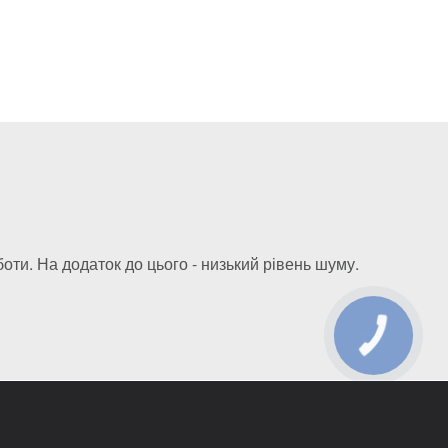
оти. На додаток до цього - низький рівень шуму.
КНОПКА
ЗВ'ЯЗКУ