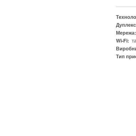
Техноло
Дуплекс
Мережа:
Wi-Fi:
т
Виробни
Тип при