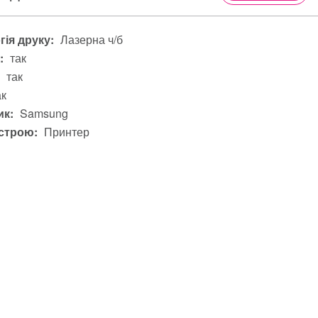
гія друку:
Лазерна ч/б
:
так
так
ак
к:
Samsung
строю:
Принтер