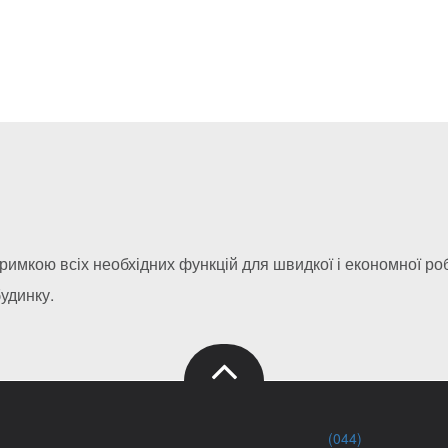
римкою всіх необхідних функцій для швидкої і економної роб
будинку.
(044)