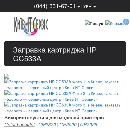
(044) 331-67-01
УКР
0
Заправка картриджа НР
CC533A
Використовується для моделей принтерів
Color LaserJet
-
CM2320
|
CP2020
|
CP2025