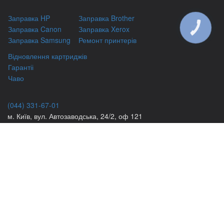
Заправка HP
Заправка Brother
Заправка Canon
Заправка Xerox
КНОПКА
ЗВ'ЯЗКУ
Заправка Samsung
Ремонт принтерів
Відновлення картриджів
Гарантіі
Чаво
(044) 331-67-01
м. Київ, вул. Автозаводська, 24/2, оф 121
(093) 331-67-01
3316701@gmail.com
(050) 331-67-01
info@kiev-itservicе.com.ua
(098) 331-67-01