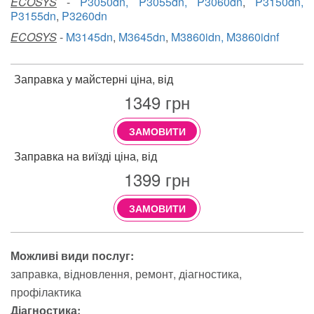
ECOSYS
-
P3050dn, P3055dn, P3060dn
,
P3150dn,
P3155dn
,
P3260dn
ECOSYS
-
M3145dn
,
M3645dn
,
M3860idn, M3860idnf
Заправка у майстерні ціна, від
1349
грн
ЗАМОВИТИ
Заправка на виїзді ціна, від
1399
грн
ЗАМОВИТИ
Можливі види послуг:
заправка
відновлення
ремонт
діагностика
профілактика
Діагностика: