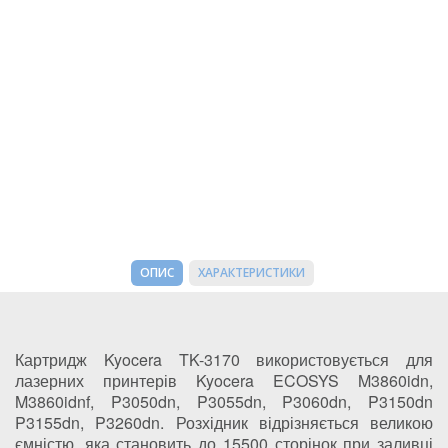
ОПИС
ХАРАКТЕРИСТИКИ
Картридж Kyocera TK-3170 використовується для
лазерних принтерів Kyocera ECOSYS M3860idn,
M3860idnf, P3050dn, P3055dn, P3060dn, P3150dn
P3155dn, P3260dn. Розхідник відрізняється великою
ємністю, яка становить до 15500 сторінок при заливці