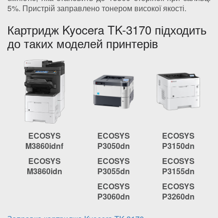
5%. Пристрій заправлено тонером високої якості.
Картридж Kyocera TK-3170 підходить
до таких моделей принтерів
ECOSYS
ECOSYS
ECOSYS
M3860idnf
P3050dn
P3150dn
ECOSYS
ECOSYS
ECOSYS
M3860idn
P3055dn
P3155dn
ECOSYS
ECOSYS
P3060dn
P3260dn