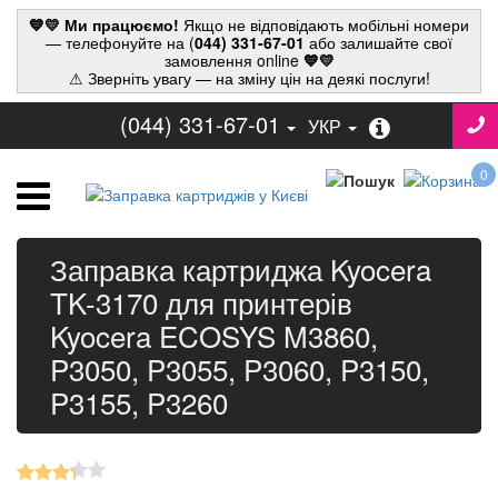
💙💛 Ми працюємо!
Якщо не відповідають мобільні номери
— телефонуйте на (
044) 331-67-01
або залишайте свої
замовлення online
💙💛
⚠ Зверніть увагу — на зміну цін на деякі послуги!
(044) 331-67-01
УКР
0
Заправка картриджа Kyocera
TK-3170 для принтерів
Kyocera ECOSYS M3860,
P3050, P3055, P3060, P3150,
P3155, P3260