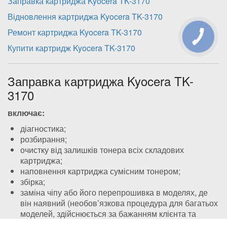
Заправка картриджа Kyocera TK-3170
Відновлення картриджа Kyocera TK-3170
Ремонт картриджа Kyocera TK-3170
Купити картридж Kyocera TK-3170
Заправка картриджа Kyocera TK-
3170
включає:
діагностика;
розбирання;
очистку від залишків тонера всіх складових
картриджа;
наповнення картриджа сумісним тонером;
збірка;
заміна чіпу або його перепрошивка в моделях, де
він наявний (необов’язкова процедура для багатьох
моделей, здійснюється за бажанням клієнта та
сплчується додатково), або перепрошивка принтера