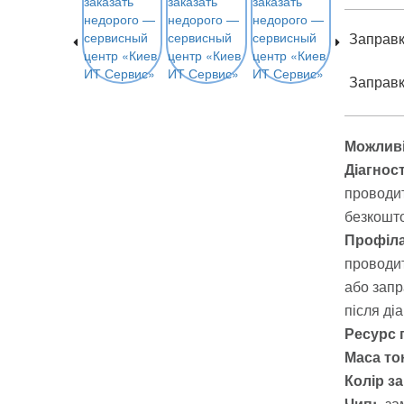
Заправка
Заправка
Можливі
Діагнос
проводит
безкошто
Профіла
проводит
або запр
після ді
Ресурс 
Маса тон
Колір з
Чип:
за