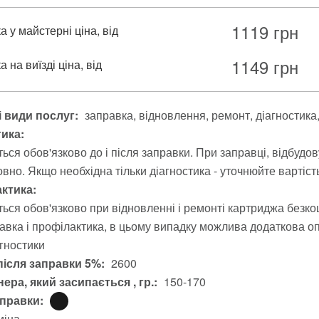
1119
грн
 у майстерні ціна, від
1149
грн
 на виїзді ціна, від
 види послуг:
заправка
відновлення
ремонт
діагностика
тика:
ься обов'язково до і після заправки. При заправці, відбудо
вно. Якщо необхідна тільки діагностика - уточнюйте вартіст
ктика:
ься обов'язково при відновленні і ремонті картриджа безко
авка і профілактика, в цьому випадку можлива додаткова опл
агностики
після заправки 5%:
2600
ера, який засипається , гр.:
150-170
аправки:
міна