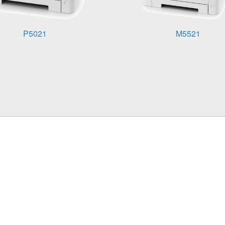
P5021
M5521
ra TK-5230K
картриджа;
х, де він наявний (необов’язкова процедура для багатьох м