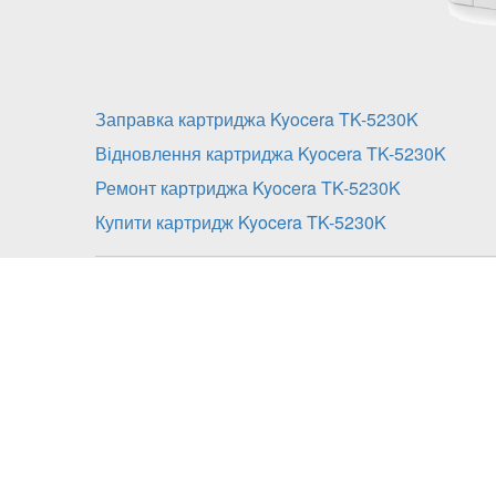
Заправка картриджа Kyocera TK-5230K
Відновлення картриджа Kyocera TK-5230K
Ремонт картриджа Kyocera TK-5230K
Купити картридж Kyocera TK-5230K
Заправка картриджа Kyoce
включає:
діагностика;
розбирання;
очистку від залишків тонера всіх складових 
заправка картриджа сумісним тонером;
збірка;
заміна чіпу або його перепрошивка в моделя