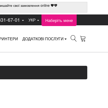
ишайте свої замовлення online
💙💛
331-67-01
Наберіть мене
УКР
РИНТЕРИ
ДОДАТКОВІ ПОСЛУГИ