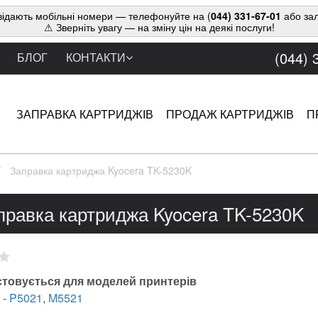
ідають мобільні номери — телефонуйте на (
044) 331-67-01
або зал
⚠ Зверніть увагу — на зміну цін на деякі послуги!
(044) 
БЛОГ
КОНТАКТИ
ЗАПРАВКА КАРТРИДЖІВ
ПРОДАЖ КАРТРИДЖІВ
П
Заправка картриджа Kyocera TK-5230K
правка картриджа Kyocera TK-5230K
товується для моделей принтерів
-
P5021
,
M5521