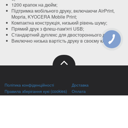
1200 крапок на дюйм;
Підтримка мобільного друку, включаючи AirPrint,
Mopria, KYOCERA Mobile Print;
Компактна конструкція, низький рівень шуму;
Прямий друк з флеш-пам'яті USB;
Стандартний дуплекс для двостороннього друку;
Виключно низька вартість друку в своєму класі.
Політика конфіденційності
Доставка
Правила зберігання кукі (cookies)
Оплата
Публічний договір
Заправка HP
Заправка Brother
Заправка Canon
Заправка Xerox
Заправка Samsung
Ремонт принтерів