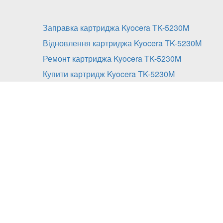
Заправка картриджа Kyocera TK-5230M
Відновлення картриджа Kyocera TK-5230M
Ремонт картриджа Kyocera TK-5230M
Купити картридж Kyocera TK-5230M
Заправка картриджа Kyoce
включає:
діагностика;
розбирання;
очистку від залишків тонера всіх складових 
заправка картриджа сумісним тонером;
збірка;
заміна чіпу або його перепрошивка в моделя
сплчується додатково), або перепрошивка пр
додатково);