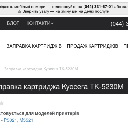
ідають мобільні номери — телефонуйте на (
044) 331-67-01
або зал
⚠ Зверніть увагу — на зміну цін на деякі послуги!
(044) 
БЛОГ
КОНТАКТИ
ЗАПРАВКА КАРТРИДЖІВ
ПРОДАЖ КАРТРИДЖІВ
П
Заправка картриджа Kyocera TK-5230M
правка картриджа Kyocera TK-5230M
товується для моделей принтерів
-
P5021
,
M5521