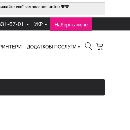
ишайте свої замовлення online
💙💛
331-67-01
Наберіть мене
УКР
РИНТЕРИ
ДОДАТКОВІ ПОСЛУГИ