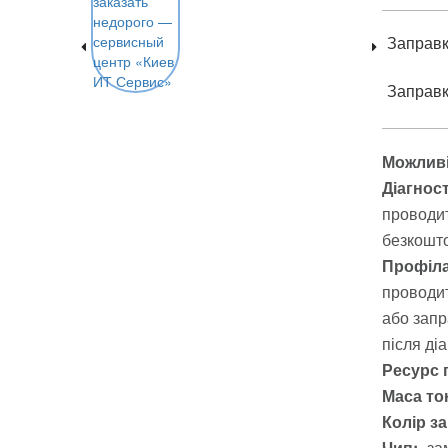
Заправка
Заправка
Можливі
Діагнос
проводит
безкошто
Профіла
проводит
або запр
після ді
Ресурс 
Маса тон
Колір з
Чип:
за