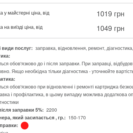
1019
грн
 у майстерні ціна, від
1049
грн
 на виїзді ціна, від
 види послуг:
заправка
відновлення
ремонт
діагностика
тика:
ься обов'язково до і після заправки. При заправці, відбудо
вно. Якщо необхідна тільки діагностика - уточнюйте вартіст
ктика:
ься обов'язково при відновленні і ремонті картриджа безко
авка і профілактика, в цьому випадку можлива додаткова опл
агностики
після заправки 5%:
2200
ера, який засипається , гр.:
150-170
аправки:
міна