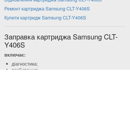
Ремонт картриджа Samsung CLT-Y406S
Купити картридж Samsung CLT-Y406S
Заправка картриджа Samsung CLT-
Y406S
включає:
діагностика;
розбирання;
очистку від залишків тонера всіх складових
картриджа;
наповнення картриджа сумісним тонером;
збірка;
заміна чіпу або його перепрошивка в моделях, де
він наявний (необов’язкова процедура для багатьох
моделей, здійснюється за бажанням клієнта та
сплчується додатково), або перепрошивка принтера
(якщо це можливо та більш рентабельно для клієнта