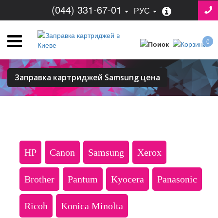
(044) 331-67-01
РУС
0
Заправка картриджей Samsung цена
HP
Canon
Samsung
Xerox
Brother
Pantum
Kyocera
Panasonic
Ricoh
Konica Minolta