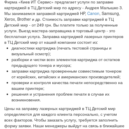
Заправка картриджей в ТЦ Материк
Фирма «Киев ИТ Сервис» предлагает услуги по заправке
картриджей в ТЦ Детский мир по адресу - Андрея Малышко 3.
Заправка картриджей в ТЦ Палладиум Сити
Мы занимаемся заправкой картриджей HP,
Canon
, Samsung,
Заправка картриджей в ТЦ Точка
Xerox, Brother и др. Стоимость заправки картриджей в ТЦ
Заправка картриджей ТЦ Solaris
Детский мир - от 249 грн. Вы платите только за полученные
услуги. Выезд мастера-заправщика в торговый центр - это
бесплатная услуга. Заправка картриджей лазерных принтеров
в ТЦ Детский мир от нашей компании состоит из:
диагностики картриджа (печать тестовой страницы и
визуальный осмотр);
разборки и чистки всех элементов картриджа от остатков
предыдущего тонера и мусора;
заправки картриджа проверенным совместимым тонером
от корейских, китайских и американских производителей;
проверки и контроля качества печати непосредственно на
вашем принтере;
решения и устранения проблем печати в случае их
возникновения.
Цены на заправку лазерных картриджей в ТЦ Детский мир
определяются для каждого клиента персонально, с учетом
всех факторов. Чтобы заказать услугу, требуется заполнить
форму заявки. Наши менеджеры выйдут на связь в ближайшее