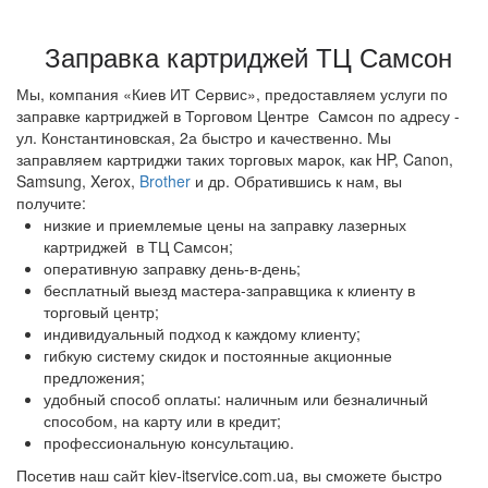
Заправка картриджей в ТЦ Олди
Заправка картриджей в ТЦ Sky Mall
Заправка картриджей ТЦ Самсон
Заправка картриджей в ТЦ Аракс
Заправка картриджей в ТЦ Гринполь
Мы, компания «Киев ИТ Сервис», предоставляем услуги по
заправке картриджей в Торговом Центре Самсон по адресу -
Заправка картриджей в ТЦ Материк
ул. Константиновская, 2а быстро и качественно. Мы
Заправка картриджей в ТЦ Палладиум Сити
заправляем картриджи таких торговых марок, как HP, Canon,
Заправка картриджей в ТЦ Точка
Samsung, Xerox,
Brother
и др. Обратившись к нам, вы
получите:
Заправка картриджей ТЦ Solaris
низкие и приемлемые цены на заправку
лазерных
картриджей в ТЦ Самсон;
оперативную заправку день-в-день;
бесплатный выезд мастера-заправщика к клиенту в
торговый центр;
индивидуальный подход к каждому клиенту;
гибкую систему скидок и постоянные акционные
предложения;
удобный способ оплаты: наличным или безналичный
способом, на карту или в кредит;
профессиональную
консультацию.
Посетив наш сайт kiev-itservice.com.ua, вы сможете быстро