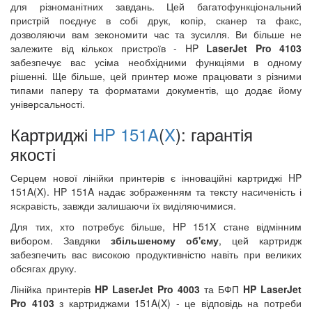
для різноманітних завдань. Цей багатофункціональний
пристрій поєднує в собі друк, копір, сканер та факс,
дозволяючи вам зекономити час та зусилля. Ви більше не
залежите від кількох пристроїв - HP
LaserJet Pro 4103
забезпечує вас усіма необхідними функціями в одному
рішенні. Ще більше, цей принтер може працювати з різними
типами паперу та форматами документів, що додає йому
універсальності.
Картриджі
HP 151A
(
X
): гарантія
якості
Серцем нової лінійки принтерів є інноваційні картриджі HP
151A(X). HP 151A надає зображенням та тексту насиченість і
яскравість, завжди залишаючи їх виділяючимися.
Для тих, хто потребує більше, HP 151X стане відмінним
вибором. Завдяки
збільшеному об'єму
, цей картридж
забезпечить вас високою продуктивністю навіть при великих
обсягах друку.
Лінійка принтерів
HP LaserJet Pro 4003
та БФП
HP LaserJet
Pro 4103
з картриджами 151A(X) - це відповідь на потреби