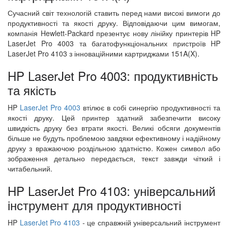
Сучасний світ технологій ставить перед нами високі вимоги до
продуктивності та якості друку. Відповідаючи цим вимогам,
компанія Hewlett-Packard презентує нову лінійку принтерів HP
LaserJet Pro 4003 та багатофункціональних пристроїв HP
LaserJet Pro 4103 з інноваційними картриджами 151A(X).
HP LaserJet Pro 4003: продуктивність
та якість
HP
LaserJet Pro 4003
втілює в собі синергію продуктивності та
якості друку. Цей принтер здатний забезпечити високу
швидкість друку без втрати якості. Великі обсяги документів
більше не будуть проблемою завдяки ефективному і надійному
друку з вражаючою роздільною здатністю. Кожен символ або
зображення детально передається, текст завжди чіткий і
читабельний.
HP LaserJet Pro 4103: універсальний
інструмент для продуктивності
HP
LaserJet Pro 4103
- це справжній універсальний інструмент