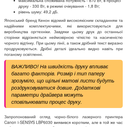
максимальна споживана потужність - 870 Вт, в процесі
друку - 330 Вт, в режимі очікування - 1,8 Вт;
рівень шуму: 49,2 дБ.
Японський бренд Кенон відомий високоякісним складанням та
надійними комплектуючими, які використовуються для
виробництва оргтехніки. Завдяки цьому друк до останньої
сторінки відрізняється неймовірною чіткістю та насиченістю
чорного відтінку. При цьому лінії, а також дрібний текст виразно
продруковуються. Дрібні деталі ідеально видно навіть при
поганому освітленні.
ВАЖЛИВО! На швидкість друку впливає
багато факторів. Розмір і тип паперу
зрозуміло, що щільні матові листи будуть
роздруковуватися довше. Додаткові
параметри драйвера можуть
сповільнювати процес друку.
Запропонований огляд чорно-білого лазерного принтера
Canon i-SENSYS LBP6030 виявився коротким, але в той же час