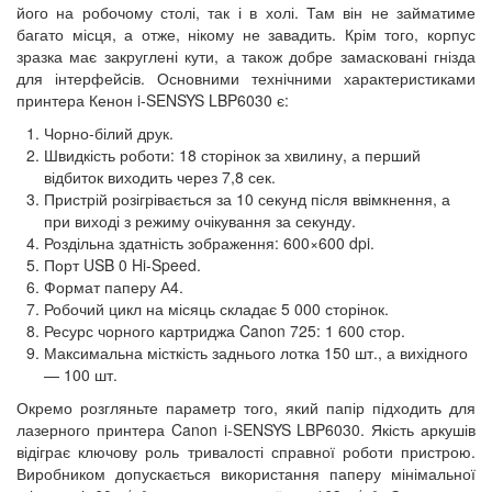
його на робочому столі, так і в холі. Там він не займатиме
багато місця, а отже, нікому не завадить. Крім того, корпус
зразка має закруглені кути, а також добре замасковані гнізда
для інтерфейсів. Основними технічними характеристиками
принтера Кенон i-SENSYS LBP6030 є:
Чорно-білий друк.
Швидкість роботи: 18 сторінок за хвилину, а перший
відбиток виходить через 7,8 сек.
Пристрій розігрівається за 10 секунд після ввімкнення, а
при виході з режиму очікування за секунду.
Роздільна здатність зображення: 600×600 dpi.
Порт USB 0 Hi-Speed.
Формат паперу А4.
Робочий цикл на місяць складає 5 000 сторінок.
Ресурс чорного картриджа Canon 725: 1 600 стор.
Максимальна місткість заднього лотка 150 шт., а вихідного
— 100 шт.
Окремо розгляньте параметр того, який папір підходить для
лазерного принтера Canon i-SENSYS LBP6030. Якість аркушів
відіграє ключову роль тривалості справної роботи пристрою.
Виробником допускається використання паперу мінімальної