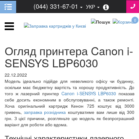
(044) 331-67-01
УКР
0
Огляд принтера Canon i-
SENSYS LBP6030
22.12.2022
Модель ідеально підійде для невеликого офісу чи будинку,
оскільки має бюджетну вартість та хорошу продуктивність. До
того ж лазерний принтер
Canon i-SENSYS LBP6030
показав
себе досить економним в обслуговуванні, а також ремонті.
Хоча оригінальний картридж Кенон 725 коштує від 3000
гривень,
заправка розхідника
коштуватиме вам лише від 300
грн. З цієї причини, розгляньте цю модель як безпрограшний
варіант для роботи або вдома.
Технічні характеристики лазерного