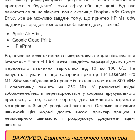
пристрою з будь-якої точки офісу або ще далі. Від вас
вимагається лише відкрити ваше сховище Dropbox або Google
Drive. Усе це можливо завдяки тому, що принтер HP M118dw
підтримує передові технології мобільного друку, такі як:
Apple Air Print;
Google Cloud Print;
HP ePrint.
Водночас ви можете сміливо використовувати для підключення
інтерфейс Ethernet LAN, адже швидкість передачі даних цього
мережевого з'єднання варіюється від 10 до 100 б/с. Не
випустіть з уваги те, що лазерний принтер HP LaserJet Pro
M118dw має вбудований процес із тактовою частотою 800 MHz
і оперативну пам'ять на 256 Mb. У результаті вхідні
зображення/тексти перетворюються у формат друкувального
пристрою, а це, своєю чергою, дає можливість отримати
матеріали найвищої роздільної здатності. Оскільки показники
швидкодії цієї моделі досить високі, принтер працює з
неймовірною швидкістю і роздруковує документи вдвічі
швидше.
ВАЖЛИВО! Вартість лазерного принтера