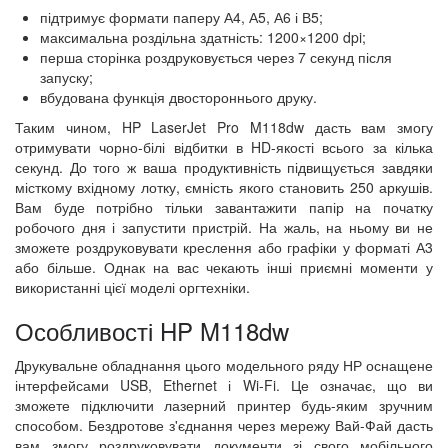
підтримує формати паперу А4, А5, А6 і В5;
максимальна роздільна здатність: 1200×1200 dpi;
перша сторінка роздруковується через 7 секунд після
запуску;
вбудована функція двостороннього друку.
Таким чином, HP LaserJet Pro M118dw дасть вам змогу
отримувати чорно-білі відбитки в HD-якості всього за кілька
секунд. До того ж ваша продуктивність підвищується завдяки
місткому вхідному лотку, ємність якого становить 250 аркушів.
Вам буде потрібно тільки завантажити папір на початку
робочого дня і запустити пристрій. На жаль, на ньому ви не
зможете роздруковувати креслення або графіки у форматі А3
або більше. Однак на вас чекають інші приємні моменти у
використанні цієї моделі оргтехніки.
Особливості HP M118dw
Друкувальне обладнання цього модельного ряду НР оснащене
інтерфейсами USB, Ethernet і Wi-Fi. Це означає, що ви
зможете підключити лазерний принтер будь-яким зручним
способом. Бездротове з'єднання через мережу Вай-Фай дасть
вам змогу роздруковувати документи зі свого мобільного