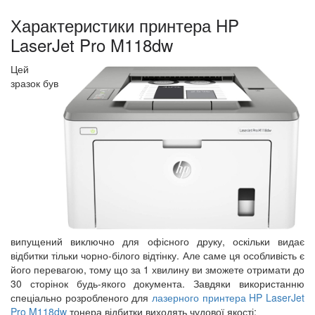
Характеристики принтера HP
LaserJet Pro M118dw
Цей
зразок був
випущений виключно для офісного друку, оскільки видає
відбитки тільки чорно-білого відтінку. Але саме ця особливість є
його перевагою, тому що за 1 хвилину ви зможете отримати до
30 сторінок будь-якого документа. Завдяки використанню
спеціально розробленого для
лазерного принтера HP LaserJet
Pro M118dw
тонера відбитки виходять чудової якості: