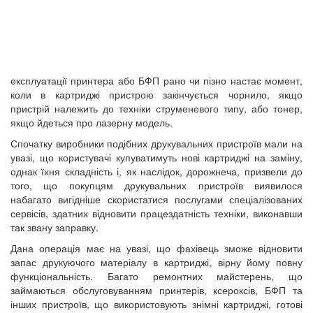
експлуатації принтера або БФП рано чи пізно настає момент,
коли в картриджі пристрою закінчується чорнило, якщо
пристрій належить до техніки струменевого типу, або тонер,
якщо йдеться про лазерну модель.
Спочатку виробники подібних друкувальних пристроїв мали на
увазі, що користувачі купуватимуть нові картриджі на заміну,
однак їхня складність і, як наслідок, дорожнеча, призвели до
того, що покупцям друкувальних пристроїв виявилося
набагато вигідніше скористатися послугами спеціалізованих
сервісів, здатних відновити працездатність техніки, виконавши
так звану заправку.
Дана операція має на увазі, що фахівець зможе відновити
запас друкуючого матеріалу в картриджі, вірну йому повну
функціональність. Багато ремонтних майстерень, що
займаються обслуговуванням принтерів, ксероксів, БФП та
інших пристроїв, що використовують знімні картриджі, готові