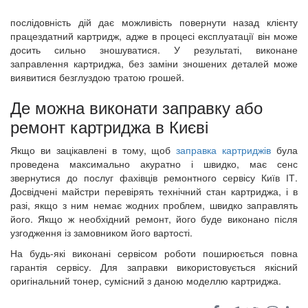
послідовність дій дає можливість повернути назад клієнту
працездатний картридж, адже в процесі експлуатації він може
досить сильно зношуватися. У результаті, виконане
заправлення картриджа, без заміни зношених деталей може
виявитися безглуздою тратою грошей.
Де можна виконати заправку або
ремонт картриджа в Києві
Якщо ви зацікавлені в тому, щоб
заправка картриджів
була
проведена максимально акуратно і швидко, має сенс
звернутися до послуг фахівців ремонтного сервісу Київ ІТ.
Досвідчені майстри перевірять технічний стан картриджа, і в
разі, якщо з ним немає жодних проблем, швидко заправлять
його. Якщо ж необхідний ремонт, його буде виконано після
узгодження із замовником його вартості.
На будь-які виконані сервісом роботи поширюється повна
гарантія сервісу. Для заправки використовується якісний
оригінальний тонер, сумісний з даною моделлю картриджа.