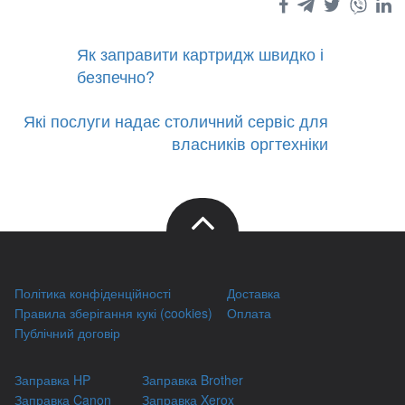
Як заправити картридж швидко і
безпечно?
Які послуги надає столичний сервіс для
власників оргтехніки
Політика конфіденційності
Доставка
Правила зберігання кукі (cookies)
Оплата
Публічний договір
Заправка HP
Заправка Brother
Заправка Canon
Заправка Xerox