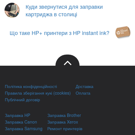
Куди звернутися для заправки
картриджа в столиці
Що таке HP+ принтери з HP instant ink?
Політика конфіденційності
Доставка
Правила зберігання кукі (cookies)
Оплата
Публічний договір
Заправка HP
Заправка Brother
Заправка Canon
Заправка Xerox
Заправка Samsung
Ремонт принтерів