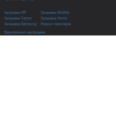
Заправка HP
Заправка Brother
Заправка Canon
Заправка Xerox
Заправка Samsung
Ремонт принтерів
Відновлення картриджів
Гарантіі
Чаво
(044) 331-67-01
м. Київ, вул. Автозаводська, 24/2, оф 121
(093) 331-67-01
3316701@gmail.com
(050) 331-67-01
info@kiev-itservicе.com.ua
(098) 331-67-01
© kiev-itservice.com.ua