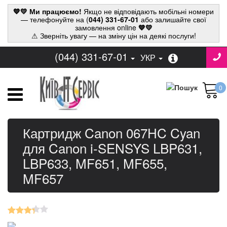
💙💛 Ми працюємо!
Якщо не відповідають мобільні номери
— телефонуйте на (
044) 331-67-01
або залишайте свої
замовлення online
💙💛
⚠ Зверніть увагу — на зміну цін на деякі послуги!
(044) 331-67-01
УКР
0
Картридж Canon 067HC Cyan
для Canon i-SENSYS LBP631,
LBP633, MF651, MF655,
MF657