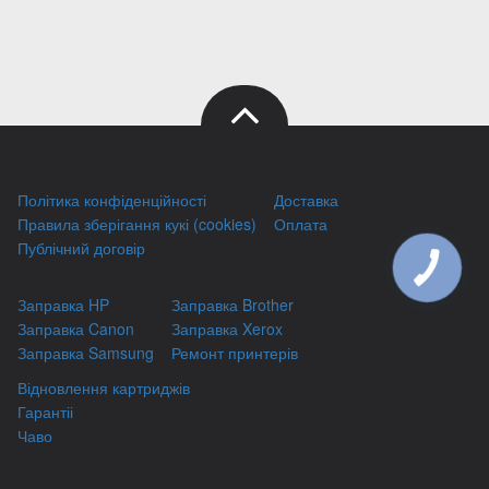
Політика конфіденційності
Доставка
Правила зберігання кукі (cookies)
Оплата
Публічний договір
Заправка HP
Заправка Brother
Заправка Canon
Заправка Xerox
Заправка Samsung
Ремонт принтерів
Відновлення картриджів
Гарантіі
Чаво