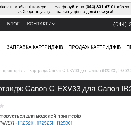
ідають мобільні номери — телефонуйте на (
044) 331-67-01
або зал
⚠ Зверніть увагу — на зміну цін на деякі послуги!
(044) 
БЛОГ
КОНТАКТИ
ЗАПРАВКА КАРТРИДЖІВ
ПРОДАЖ КАРТРИДЖІВ
П
я принтерів
Картридж Canon C-EXV33 для Canon iR2520i, iR2525i
ртридж Canon C-EXV33 для Canon iR25
товується для моделей принтерів
UNNER
-
iR2520i
,
iR2525i
,
iR2530i