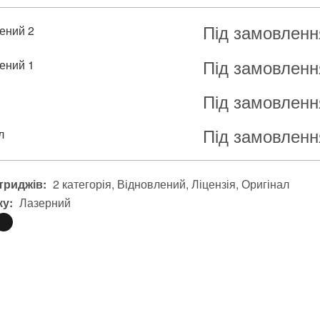
Під замовленн
ений 2
Під замовленн
ений 1
Під замовленн
я
Під замовленн
л
триджів:
2 категорія
Відновлений
Ліцензія
Оригінал
ку:
Лазерний