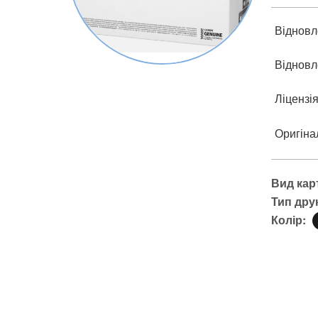
Відновл
Відновл
Ліцензі
Оригіна
Вид кар
Тип дру
Колір: