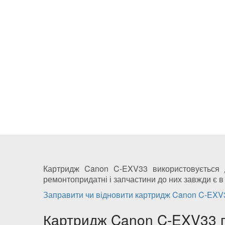
Картридж Canon C-EXV33 використовується д
ремонтопридатні і запчастини до них завжди є в
Заправити чи відновити картридж Canon C-EXV
Картридж Canon C-EXV33 п