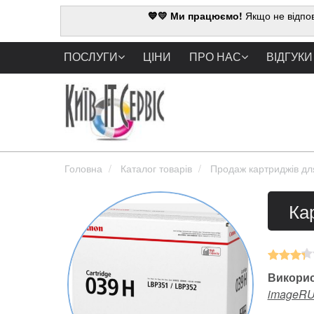
💙💛 Ми працюємо!
Якщо не відпов
ПОСЛУГИ
ЦІНИ
ПРО НАС
ВІДГУКИ
Головна
Каталог товарів
Продаж картриджів дл
Ка
Викорис
imageR