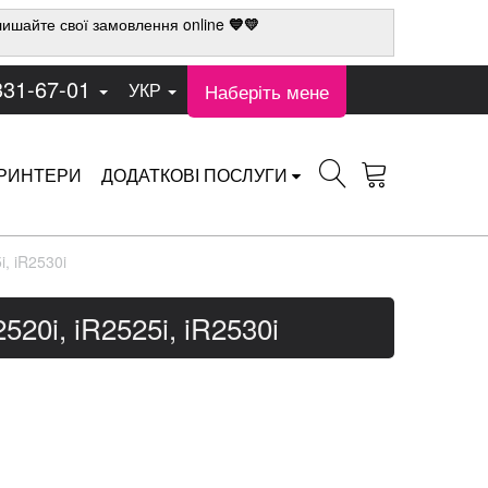
ишайте свої замовлення online
💙💛
331-67-01
Наберіть мене
УКР
РИНТЕРИ
ДОДАТКОВІ ПОСЛУГИ
, iR2530i
20i, iR2525i, iR2530i