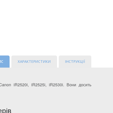
ИС
ХАРАКТЕРИСТИКИ
ІНСТРУКЦІЇ
non iR2520i, iR2525i, iR2530i. Вони досить
ерів