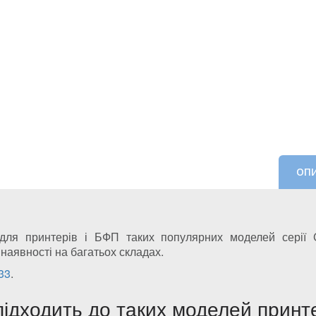
ОП
ля принтерів і БФП таких популярних моделей серії Ca
 наявності на багатьох складах.
33
.
ідходить до таких моделей принт