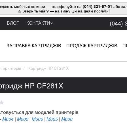
ідають мобільні номери — телефонуйте на (
044) 331-67-01
або зал
⚠ Зверніть увагу — на зміну цін на деякі послуги!
(044) 
БЛОГ
КОНТАКТИ
ЗАПРАВКА КАРТРИДЖІВ
ПРОДАЖ КАРТРИДЖІВ
П
я принтерів
Картридж HP CF281X
ртридж HP CF281X
товується для моделей принтерів
-
M604
|
M605
|
M606
|
M625
|
M630