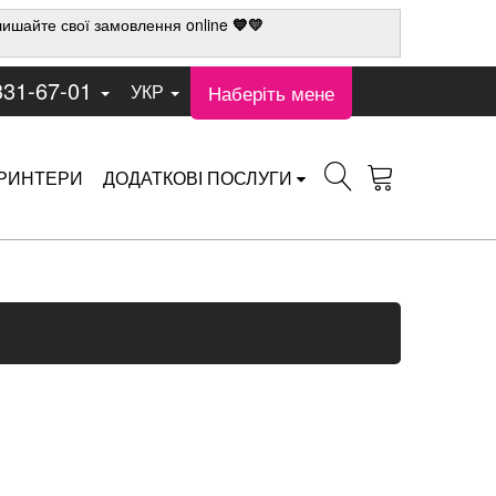
ишайте свої замовлення online
💙💛
331-67-01
Наберіть мене
УКР
РИНТЕРИ
ДОДАТКОВІ ПОСЛУГИ