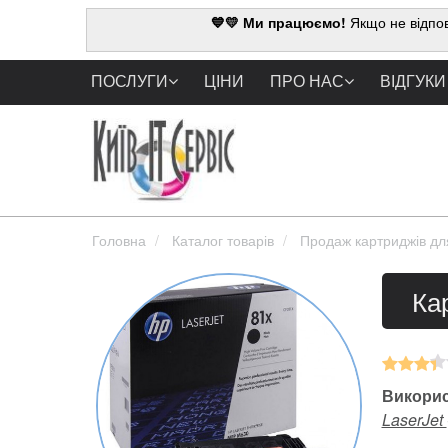
💙💛 Ми працюємо!
Якщо не відпов
ПОСЛУГИ
ЦІНИ
ПРО НАС
ВІДГУКИ
Головна
Каталог товарів
Продаж картриджів дл
Ка
Викорис
LaserJet