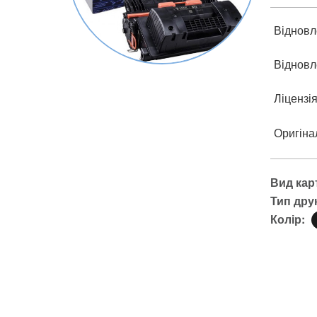
Відновл
Відновл
Ліцензі
Оригіна
Вид кар
Тип дру
Колір: