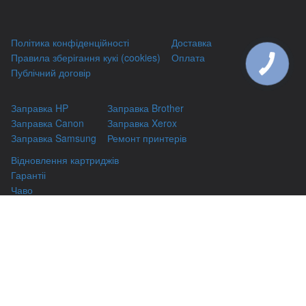
Політика конфіденційності
Доставка
Правила зберігання кукі (cookies)
Оплата
КНОПКА
ЗВ'ЯЗКУ
Публічний договір
Заправка HP
Заправка Brother
Заправка Canon
Заправка Xerox
Заправка Samsung
Ремонт принтерів
Відновлення картриджів
Гарантіі
Чаво
(044) 331-67-01
м. Київ, вул. Автозаводська, 24/2, оф 121
(093) 331-67-01
3316701@gmail.com
(050) 331-67-01
info@kiev-itservicе.com.ua