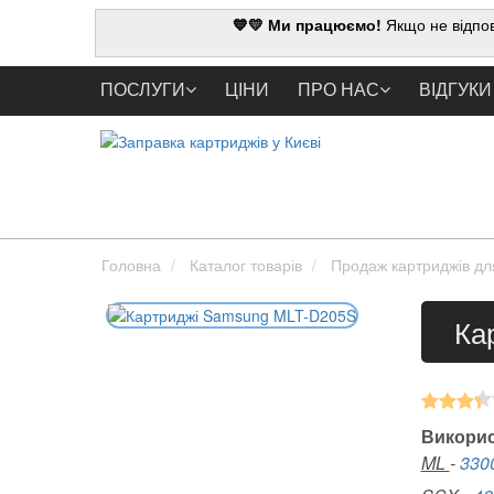
💙💛 Ми працюємо!
Якщо не відпов
ПОСЛУГИ
ЦІНИ
ПРО НАС
ВІДГУКИ
Головна
Каталог товарів
Продаж картриджів дл
Ка
Викорис
ML
-
330