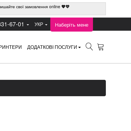
ишайте свої замовлення online
💙💛
331-67-01
Наберіть мене
УКР
РИНТЕРИ
ДОДАТКОВІ ПОСЛУГИ