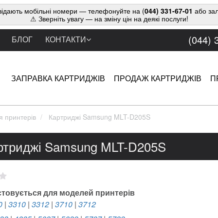
ідають мобільні номери — телефонуйте на (
044) 331-67-01
або зал
⚠ Зверніть увагу — на зміну цін на деякі послуги!
(044) 
БЛОГ
КОНТАКТИ
ЗАПРАВКА КАРТРИДЖІВ
ПРОДАЖ КАРТРИДЖІВ
П
я принтерів
Картриджі Samsung MLT-D205S
ртриджі Samsung MLT-D205S
товується для моделей принтерів
0
|
3310
|
3312
|
3710
|
3712