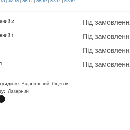
33
|
4835
|
5637
|
5639
|
5737
|
5739
Під замовленн
ений 2
Під замовленн
ений 1
Під замовленн
я
Під замовленн
л
триджів:
Відновлений
Ліцензія
ку:
Лазерний