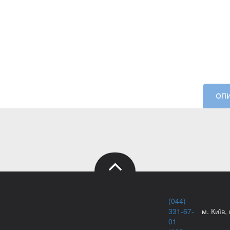
ОП
(044)
331-67-
м. Київ,
01