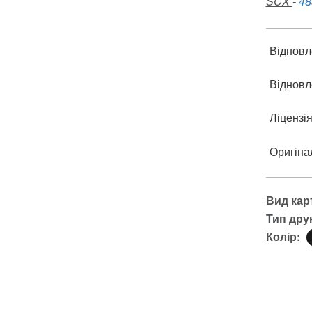
SCX
-
48
Відновл
Відновл
Ліцензі
Оригіна
Вид кар
Тип дру
Колір: