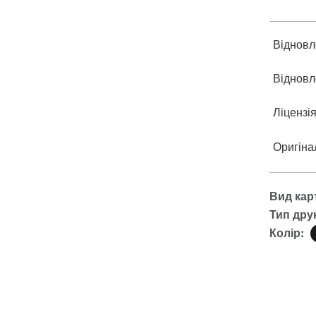
Відновл
Відновл
Ліцензі
Оригіна
Вид кар
Тип дру
Колір: