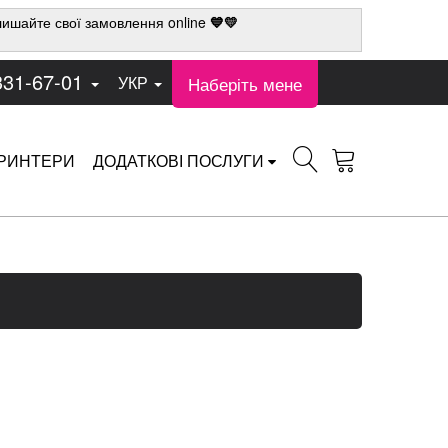
ишайте свої замовлення online
💙💛
331-67-01
Наберіть мене
УКР
РИНТЕРИ
ДОДАТКОВІ ПОСЛУГИ