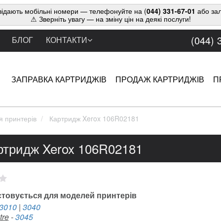
ідають мобільні номери — телефонуйте на (
044) 331-67-01
або зал
⚠ Зверніть увагу — на зміну цін на деякі послуги!
(044) 
БЛОГ
КОНТАКТИ
ЗАПРАВКА КАРТРИДЖІВ
ПРОДАЖ КАРТРИДЖІВ
П
я принтерів
Картридж Xerox 106R02181
ртридж Xerox 106R02181
товується для моделей принтерів
3010
|
3040
tre
-
3045