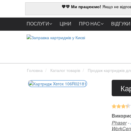
💙💛 Ми працюємо!
Якщо не відпов
ПОСЛУГИ
ЦІНИ
ПРО НАС
ВІДГУКИ
Головна
Каталог товарів
Продаж картриджів дл
Ка
Викорис
Phaser
-
WorkCen