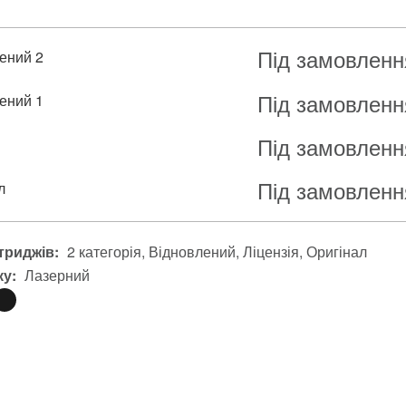
Під замовленн
ений 2
Під замовленн
ений 1
Під замовленн
я
Під замовленн
л
триджів:
2 категорія
Відновлений
Ліцензія
Оригінал
ку:
Лазерний