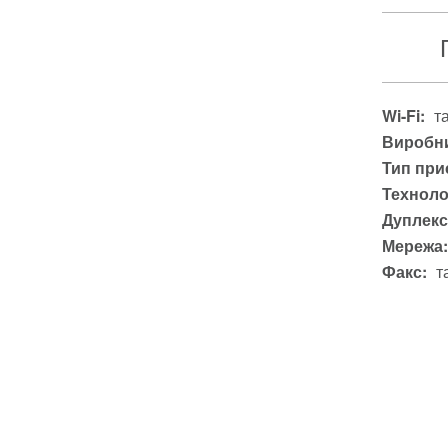
Wi-Fi:
т
Виробни
Тип при
Техноло
Дуплекс
Мережа:
Факс:
т