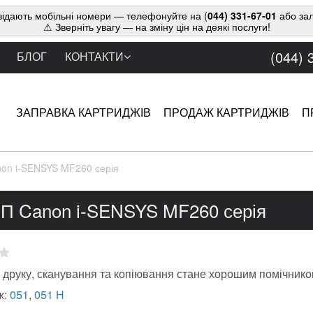
ідають мобільні номери — телефонуйте на (
044) 331-67-01
або зал
⚠ Зверніть увагу — на зміну цін на деякі послуги!
(044) 
БЛОГ
КОНТАКТИ
ЗАПРАВКА КАРТРИДЖІВ
ПРОДАЖ КАРТРИДЖІВ
П
on i-SENSYS MF260 серія
П Canon i-SENSYS MF260 серія
друку, сканування та копіювання стане хорошим помічником
ж:
051
,
051 H