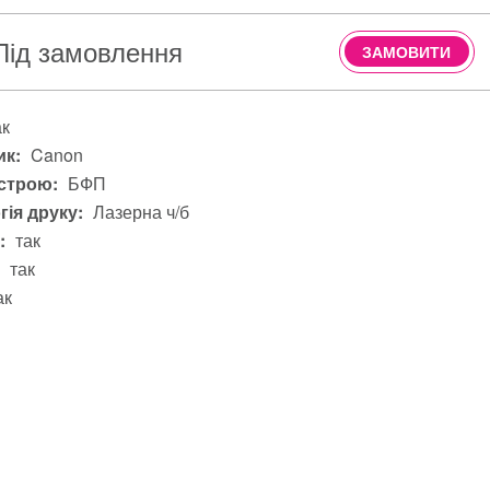
Під замовлення
ЗАМОВИТИ
ак
к:
Canon
строю:
БФП
гія друку:
Лазерна ч/б
:
так
так
ак