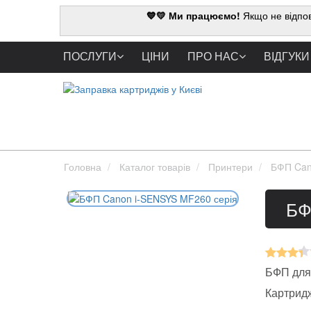
💙💛 Ми працюємо!
Якщо не відпов
ПОСЛУГИ
ЦІНИ
ПРО НАС
ВІДГУКИ
Головна
Каталог товарів
Принтери
БФП Can
БФ
БФП для 
Картрид