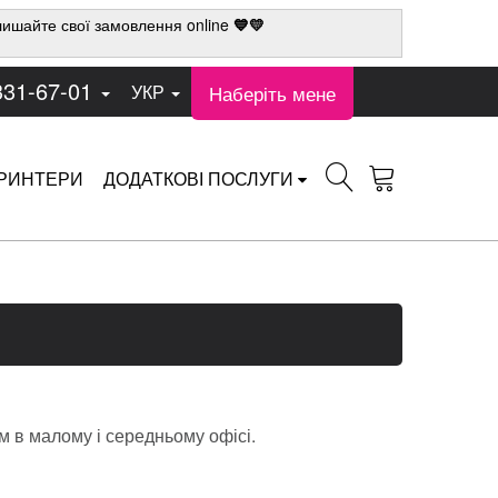
ишайте свої замовлення online
💙💛
331-67-01
Наберіть мене
УКР
РИНТЕРИ
ДОДАТКОВІ ПОСЛУГИ
 в малому і середньому офісі.