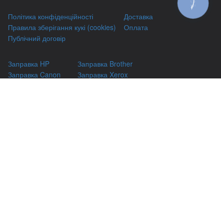
КНОПКА
ЗВ'ЯЗКУ
Політика конфіденційності
Доставка
Правила зберігання кукі (cookies)
Оплата
Публічний договір
Заправка HP
Заправка Brother
Заправка Canon
Заправка Xerox
Заправка Samsung
Ремонт принтерів
Відновлення картриджів
Гарантіі
Чаво
(044) 331-67-01
м. Київ, вул. Автозаводська, 24/2, оф 121
(093) 331-67-01
3316701@gmail.com
(050) 331-67-01
info@kiev-itservicе.com.ua
(098) 331-67-01