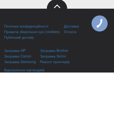
Політика конфіденційності
Доставка
Правила зберігання кукі (cookies)
Оплата
Публічний договір
Заправка HP
Заправка Brother
Заправка Canon
Заправка Xerox
Заправка Samsung
Ремонт принтерів
Відновлення картриджів
Гарантіі
Чаво
(044) 331-67-01
м. Київ, вул. Автозаводська, 24/2, оф 121
(093) 331-67-01
3316701@gmail.com