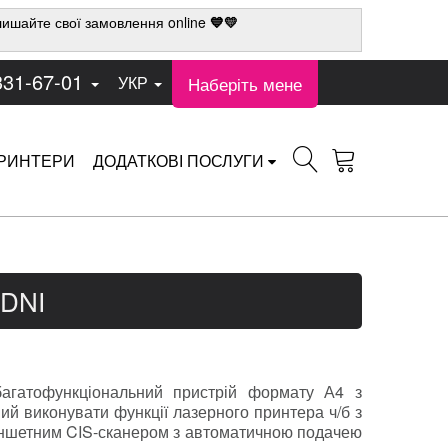
ишайте свої замовлення online
💙💛
331-67-01
Наберіть мене
УКР
РИНТЕРИ
ДОДАТКОВІ ПОСЛУГИ
5DNI
агатофункціональний пристрій формату А4 з
ий виконувати функції лазерного принтера ч/б з
ланшетним CIS-сканером з автоматичною подачею