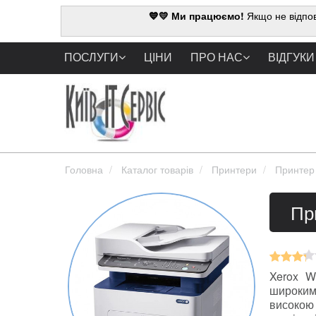
💙💛 Ми працюємо!
Якщо не відпов
ПОСЛУГИ
ЦІНИ
ПРО НАС
ВІДГУКИ
Головна
Каталог товарів
Принтери
Принтер 
Пр
Xerox W
широкими
високою 