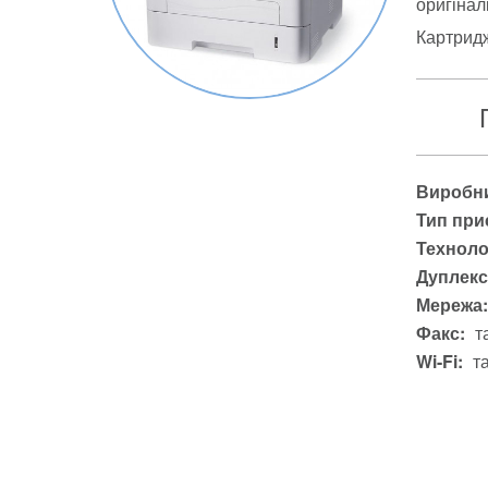
оригіналі
Картрид
Виробни
Тип при
Техноло
Дуплекс
Мережа:
Факс:
т
Wi-Fi:
т