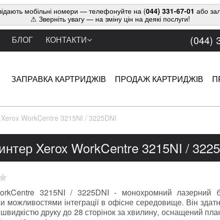
ідають мобільні номери — телефонуйте на (
044) 331-67-01
або зал
⚠ Зверніть увагу — на зміну цін на деякі послуги!
(044) 
БЛОГ
КОНТАКТИ
ЗАПРАВКА КАРТРИДЖІВ
ПРОДАЖ КАРТРИДЖІВ
П
Xerox WorkCentre 3215NI / 3225DNI
интер Xerox WorkCentre 3215NI / 322
orkCentre 3215NI / 3225DNI - монохромний лазерний б
 можливостями інтеграції в офісне середовище. Він здатн
швидкістю друку до 28 сторінок за хвилину, оснащений п