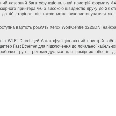
мний лазерний багатофункціональний пристрій формату А4
азерного принтера ч/б з високою швидкістю друку до 28 с
 до 40 сторінок, він також може використовуватися як 
 доступна вартість роблять Xerox WorkCentre 3225DNI найк
ою Wi-Fi Direct цей багатофункціональний пристрій забез
даптер Fast Ethernet для підключення до локальної кабельної
обочих груп і рекомендується для помірних обсягів др
з LCD-екраном, а пристрій також може працювати з сервісами A
(044) 331-67-01
(093) 331-67-01
(050) 331-67-01
(098) 331-67-01