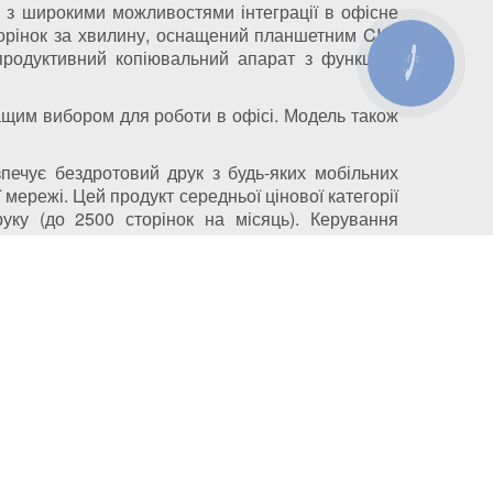
 з широкими можливостями інтеграції в офісне
торінок за хвилину, оснащений планшетним CIS-
продуктивний копіювальний апарат з функцією
КНОПКА
ЗВ'ЯЗКУ
ращим вибором для роботи в офісі. Модель також
печує бездротовий друк з будь-яких мобільних
 мережі. Цей продукт середньої цінової категорії
уку (до 2500 сторінок на місяць). Керування
pple AirPrint, Google Cloud Print і Mopria.
м. Київ, вул. Автозаводська, 24/2, оф 121
3316701@gmail.com
info@kiev-itservicе.com.ua