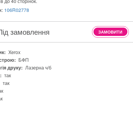
в до 40 сторінок.
ж:
106R02778
Під замовлення
ЗАМОВИТИ
к:
Xerox
строю:
БФП
гія друку:
Лазерна ч/б
:
так
так
ак
ак