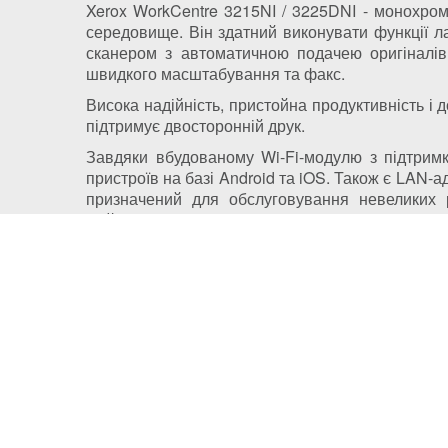
Xerox WorkCentre 3215NI / 3225DNI - монохро
середовище. Він здатний виконувати функції л
сканером з автоматичною подачею оригіналів
швидкого масштабування та факс.
Висока надійність, пристойна продуктивність і
підтримує двосторонній друк.
Завдяки вбудованому Wi-Fi-модулю з підтримк
пристроїв на базі Android та iOS. Також є LAN-а
призначений для обслуговування невеликих р
здійснюється через інтуїтивно зрозумілу панель 
Політика конфіденційності
Доставка
Правила зберігання кукі (cookies)
Оплата
Публічний договір